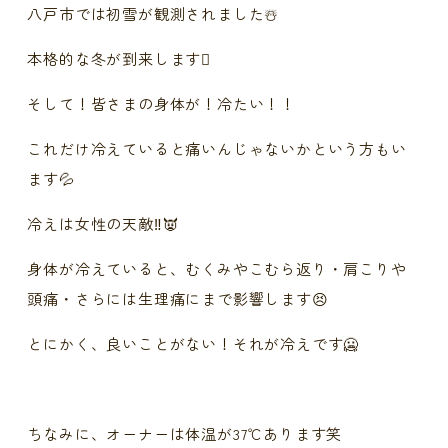
八戸市では初雪が観測されました☃️
本格的な冬が到来します🪾
そして！皆さまの身体が！冷たい！！
これだけ冷えていると痛いんじゃないかという方もい
ます💦
冷えは女性の天敵‼️👿
身体が冷えていると、むくみやこむら返り・肩こりや
頭痛・さらには生理痛にまで影響します😣
とにかく、良いことがない！それが冷えです🥶
ちなみに、オーナーは体温が37℃あります笑