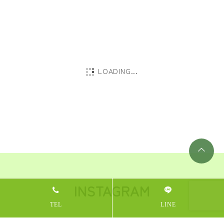
紹介キャンペーンのお知
ホットペッパークーポン
らせ
とキャンペーンのお...
2025.03.24
2025.01.28
LOADING...
新春くじ引き大会のお知
年末年始の営業について
らせ！
2024.12.29
2024.12.19
12月のキャンペーンにつ
ボディケアで美肌になれ
いて！
る！？
2024.12.09
2024.11.23