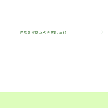
産後骨盤矯正の真実⁉️part2