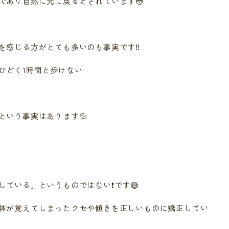
であり自然に元に戻るとされています😳
感じる方がとても多いのも事実です‼️
ひどく1時間と歩けない
という事実はあります💦
ている」というものではない❗️です😅
体が覚えてしまったクセや傾きを正しいものに矯正してい